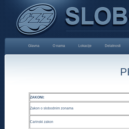
Glavna
O nama
Lokacije
Delatnosti
P
ZAKONI:
Zakon o slobodnim zonama
Carinski zakon