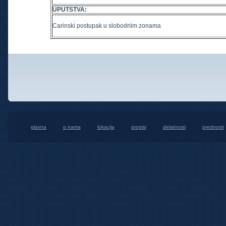
UPUTSTVA
:
Carinski postupak u slobodnim zonama
glavna
o nama
lokacija
propisi
delatnosti
prednosti