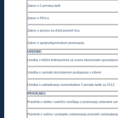
Zakon o Carinskoj tarifi
Zakon o PDV-u
Zakon o porezu na dobit pravnih lica
Zakon o spoljnotrgovinskom poslovanju
UREDBE
:
Uredba o bližim kriterijumima za ocenu ekonomske opravdanos
Uredba o carinski dozvoljenom postupanju s robom
Uredba o usklađivanju nomenkalture Carinske tarife za 2013.
PRAVILNICI
:
Pravilnik o obliku i sadržini izveštaja o poslovanju slobodne zo
Pravilnik o načinu i postupku ostvarivanja poreskih oslobađa