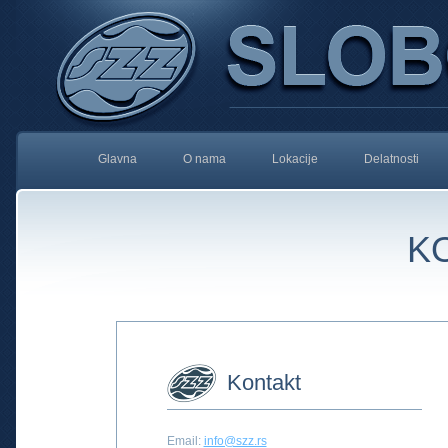
Glavna
O nama
Lokacije
Delatnosti
K
Kontakt
Email:
info@szz.rs