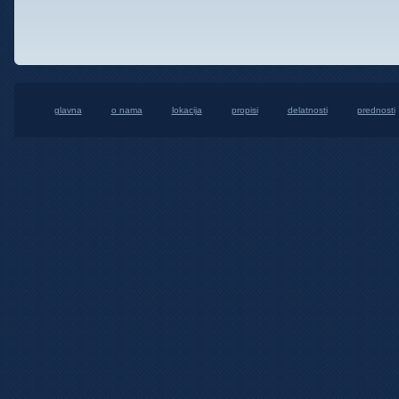
glavna
o nama
lokacija
propisi
delatnosti
prednosti